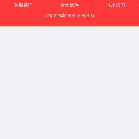
「海南自贸港 12.18 封关背景下国际化人才培养论坛」 在三亚盛
大启幕，来自教育、外交、智库领域的专家学者共同聚焦自贸港
封关后复合型人才需求，为搭建政校企协同对话平台，共探职业
教育国际化转型路径建言献策。
12 月 12 日
2025 年中国非公立医疗机构协会行业发展大会召开。会上，中
国非公立医疗机构协会正式授予北京王府医院 「社会信用 AAA
级医疗机构」 与 「医疗质量服务能力五星级医疗机构」 两项认
证。
12 月 5 日
米兰milan官方网站旗下成都王府外国语学校高中资质正式通过
审批，并计划于 2026 年开办高中。首届新高一拟招四个班，开
展小班化教学。此外，高中部将实行双轨制、双通道升学，提倡
扬长式发展与个性化培养。
12 月 2 日