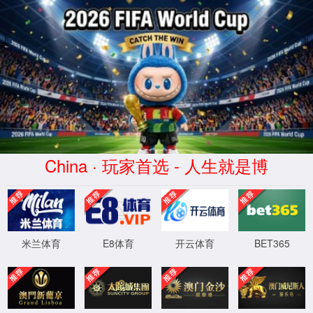
Skip to content
北京米兰milan官方网站
北京法政实业集团有限公司官网
首页
米兰milan中国官网
集团概况
走近董事长
领导关怀
集团荣誉
集团大事记
国际交流
法政新闻
集团产业