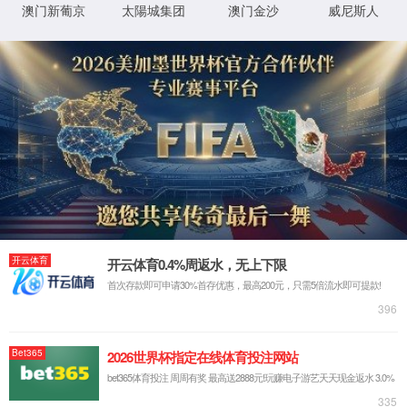
企业文化
企业理念
文化生活
公益事业
双拥共建
简体中文
English
Deutsch
Français
首页
集团概况
国际交流
法政新闻
集团产业
企业文化
公益事业
双拥共建
联系我们